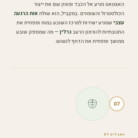
האצטאט מגיע אל הכבד ומאזן שם את ייצור
הכולסטרול והשומנים. במקביל, הוא שולח
אות הרגעה
עצבי
שמגיע ישירות למרכז השובע במוח ומפחית את
התגובתיות להורמון הרעב
גרלין
— מה שמספק שובע
ממושך ומפחית את הדחף לנשנש.
07
תגלית 07