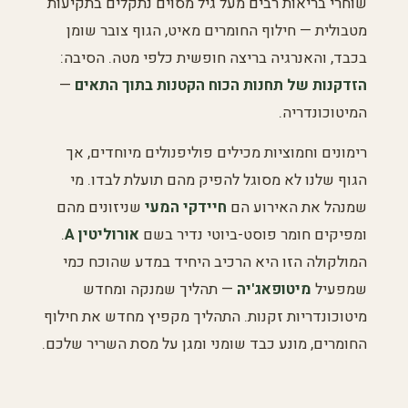
שוחרי בריאות רבים מעל גיל מסוים נתקלים בתקיעות
מטבולית — חילוף החומרים מאיט, הגוף צובר שומן
בכבד, והאנרגיה בריצה חופשית כלפי מטה. הסיבה:
הזדקנות של תחנות הכוח הקטנות בתוך התאים
—
המיטוכונדריה.
רימונים וחמוציות מכילים פוליפנולים מיוחדים, אך
הגוף שלנו לא מסוגל להפיק מהם תועלת לבדו. מי
שמנהל את האירוע הם
חיידקי המעי
שניזונים מהם
ומפיקים חומר פוסט-ביוטי נדיר בשם
אורוליטין A
.
המולקולה הזו היא הרכיב היחיד במדע שהוכח כמי
שמפעיל
מיטופאג'יה
— תהליך שמנקה ומחדש
מיטוכונדריות זקנות. התהליך מקפיץ מחדש את חילוף
החומרים, מונע כבד שומני ומגן על מסת השריר שלכם.