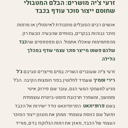
זרעי צ'יה מושרים: הבלם המטבולי
שחוסם ייצור סוכר עודף בכבד
אנשים רבים הסובלים מתנגודת לאינסולין או מרמות
סוכר גבוהות בבקרים, בטוחים שהבעיה נובעת רק
מהפחמימות שאכלו אתמול. הם מפספסים שה
כבד
שלהם פשוט מייצר סוכר עצמי עודף במהלך
הלילה
.
זרעי צ'יה שעוברים השריה במים מייצרים סביבם
ג'ל
רירי וסמיך
שעמיד לחלוטין בפני חומצות הקיבה. הג'ל
מגיע למעמקי המעי הגס, עובר שם פירוק איטי
וממושך, ומשחרר תרכובת פוסט-ביוטית עוצמתית
בשם
פרופיונאט
. הפרופיונאט נודד ישירות אל הכבד
ופועל שם כווסת עוצמתי: ממתן את מנגנון ייצור הסוכר
העצמי של הכבד, מאזן את רמות הגלוקוז בדם, מוריד