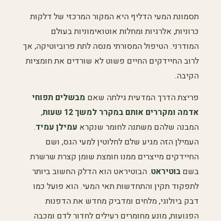
תסמונת המעי הדליף היא המקור המרכזי של דלקות
כרוניות, אלרגיות ומחלות אוטואימוניות בעולם
המודרני. הטיפול המסורתי מנסה לתת פרוביוטיקה, אך
לרוב החיידקים החיים פשוט לא שורדים את חומציות
הקיבה.
פריצת הדרך המדעית גילתה שאם
מבשלים תפוחי
אדמה ומקררים אותם במקרר למשך 12 שעות
,
המבנה שלהם משתנה לחומר שנקרא
עמילן עמיד
.
העמילן הזה מגיע שלם לחלוטין למעי הגס, ושם
החיידקים מייצרים ממנו חומצת שומן קצרת שרשרת
בשם
בוטיראט
. הבוטיראט הוא הדלק החשוב ביותר
לתפקוד תקין והתחדשות תאי המעי. הוא פועל כמו
דבק ביולוגי, מלחים ומדביק מחדש את הדפנות
הפגועות, מונע מחומרים רעילים לחדור לדם ומכבה