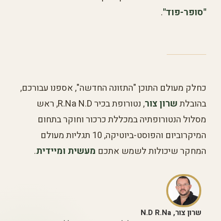
"סופר-פוד"
.
כחלק מעולם התוכן "התזונה החדשה", אספנו עבורכם,
בהובלת
שרון צור
, נטורופת בכיר R.Na N.D, ראש
מסלול הנטורופתיה במכללת כרכור וחוקר בתחום
המיקרוביום והפוסט-ביוטיקה, 10 תגליות מעולם
המחקר שיכולות לשמש אתכם
מעשית ומיידית
.
שרון צור, N.D R.Na