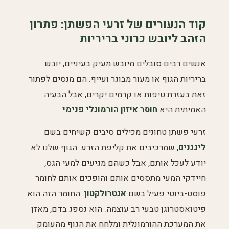
קוד הנעורים של זרעי הפשתן: פתרון
הזהב ליובש כרוני בריריות
אנשים רבים סובלים מיובש מעיק בעיניים, יובש
בריריות הגוף או מעור מבוגר ועייף. הם מנסים לפתור
זאת בעזרת טיפות או קרמים יקרים, אבל הבעיה
האמיתית היא
חוסר איזון הורמונלי פנימי
.
זרעי פשתן טחונים מכילים סיבים קשיחים בשם
ליגננים
, שמרכיבים את קליפת הזרע. הגוף שלנו לא
יודע לעכל אותם, אבל כשהם מגיעים למעי הגס,
חיידקי המעי מתססים אותם והופכים אותם לחומר
פוסט-ביוטי פעיל בשם
אנטרולקטון
. החומר הזה הוא
פיטואסטרוגן טבעי רב עוצמה. הוא נספג בדם, מאזן
את המערכת ההורמונלית ומלחח את הגוף מהעומק