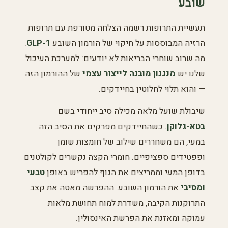
שובע
תעשיית התרופות רשמה הצלחה מטורפת עם תרופות
הרזיה המבוססות על חיקוי של הורמון השובע
GLP-1
.
מה שרוב שוחרי הבריאות לא יודעים: למערכת העיכול
שלנו יש
מנגנון מובנה לייצור עצמי
של ההורמון הזה
— והוא תלוי לחלוטין בחיידקים.
שיבולת שועל מלאה מכילה סיב ייחודי בשם
בטא-גלוקן
. כשהחיידקים מפרקים את הסיב הזה
במעי, הם משחררים שילוב של חומצות שומן
ופפטידים ספציפיים. חומרי הקצה נקשרים לקולטנים
בדופן המעי וממריצים את הגוף להפריש באופן
טבעי
ומסיבי
את הורמון השובע. ההפרשה מאטה את קצב
התרוקנות הקיבה, משדרת למוח תחושת מלאות
עמוקה ומאזנת את הפרשת האינסולין.