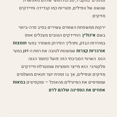
נספגים. במקביל, סביבת המעי שלהם מאפשרת
שגשוג של טפילים, פטריות כמו קנדידה וחיידקים
מזיקים.
ירקות ממשפחת השומים עשירים בסיב פרה-ביוטי
בשם
אינולין
. החיידקים הטובים מעכלים אותו
במהירות הבזק, ותהליך הפירוק משחרר במעי
חומצות
אורגניות קצרות
שמשנות לטובה את רמת ה-pH במעי
הגס. השינוי הסביבתי הזה פועל כחומר הגנה
סלקטיבי: הוא מייצר חומציות שמנטרלת חיידקים
מזיקים וטפילים, אך בו זמנית יוצר תנאים מושלמים
שממיסים את המינרלים מהאוכל — ומקפיצים
במאות
אחוזים את הספיגה שלהם לדם
.