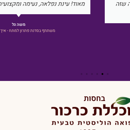
יוזמה!!!
אותה. משהו מיוחד. כמובן שגם התו
חווה צור
משתתפת בסדנת צמחי המרפא למניע
בחסות