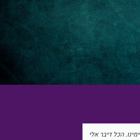
צניעות. כיף לשמוע
שולמית מלאת אור, הא