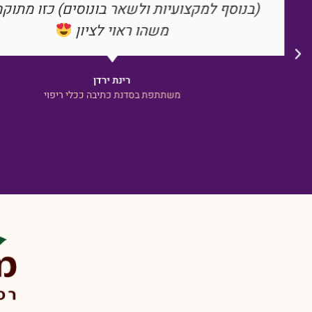
מאוד! עינת נפלאה, נעימה ומקצועית. תודה על ה
משה גל
משתתף בסדנת פתרון למתח - איך לנשום נכון